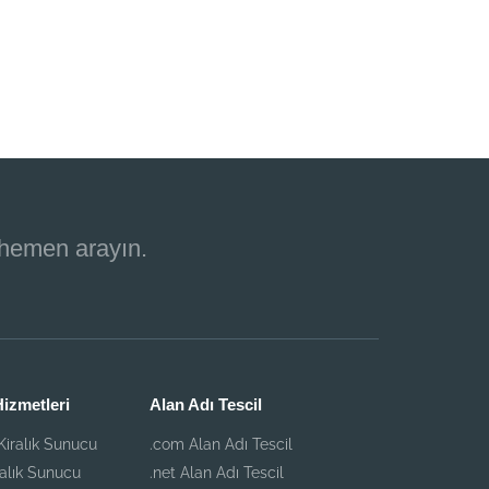
 hemen arayın.
izmetleri
Alan Adı Tescil
iralık Sunucu
.com Alan Adı Tescil
ralık Sunucu
.net Alan Adı Tescil