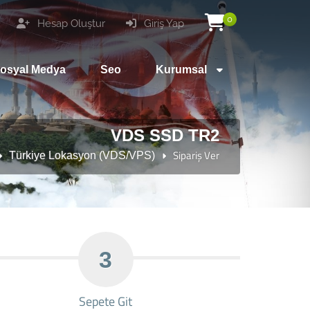
0
Hesap Oluştur
Giriş Yap
osyal Medya
Seo
Kurumsal
VDS SSD TR2
Sipariş Ver
Türkiye Lokasyon (VDS/VPS)
3
Sepete Git