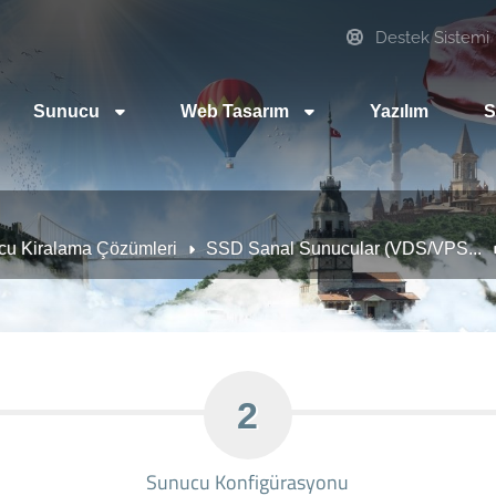
Destek Sistemi
Sunucu
Web Tasarım
Yazılım
S
cu Kiralama Çözümleri
SSD Sanal Sunucular (VDS/VPS...
2
Sunucu Konfigürasyonu