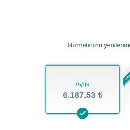
Hizmetinizin yenilenme
%5 İ
Aylık
6.187,53 ₺