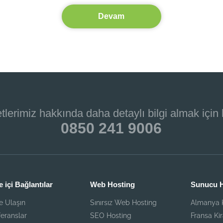
Devam
tlerimiz hakkında daha detaylı bilgi almak için
0850 241 9006
e içi Bağlantılar
Web Hosting
Sunucu H
e Ulaşın
Sınırsız Web Hosting
Almanya K
eranslar
SEO Hosting
Fransa Ki